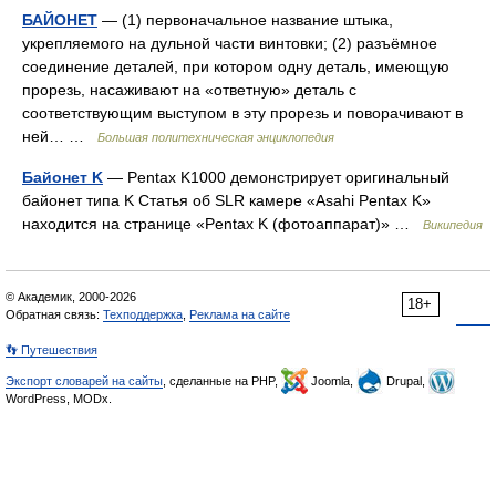
БАЙОНЕТ
— (1) первоначальное название штыка,
укрепляемого на дульной части винтовки; (2) разъёмное
соединение деталей, при котором одну деталь, имеющую
прорезь, насаживают на «ответную» деталь с
соответствующим выступом в эту прорезь и поворачивают в
ней… …
Большая политехническая энциклопедия
Байонет K
— Pentax K1000 демонстрирует оригинальный
байонет типа K Статья об SLR камере «Asahi Pentax K»
находится на странице «Pentax K (фотоаппарат)» …
Википедия
© Академик, 2000-2026
18+
Обратная связь:
Техподдержка
,
Реклама на сайте
👣 Путешествия
Экспорт словарей на сайты
, сделанные на PHP,
Joomla,
Drupal,
WordPress, MODx.