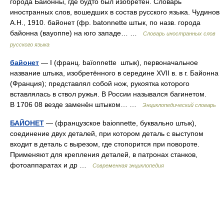
города Байонны, где будто был изобретен. Словарь
иностранных слов, вошедших в состав русского языка. Чудинов
А.Н., 1910. байонет (фр. batonnette штык, по назв. города
байонна (вауоппе) на юго западе… …
Словарь иностранных слов
русского языка
байонет
— I (франц. baïonnette штык), первоначальное
название штыка, изобретённого в середине XVII в. в г. Байонна
(Франция); представлял собой нож, рукоятка которого
вставлялась в ствол ружья. В России назывался багинетом.
В 1706 08 везде заменён штыком… …
Энциклопедический словарь
БАЙОНЕТ
— (французское baionnette, буквально штык),
соединение двух деталей, при котором деталь с выступом
входит в деталь с вырезом, где стопорится при повороте.
Применяют для крепления деталей, в патронах станков,
фотоаппаратах и др …
Современная энциклопедия